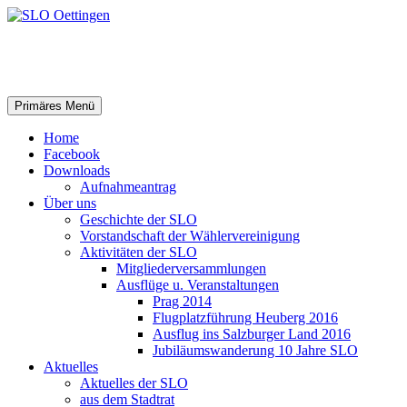
SLO Oettingen
Suchen
Springe
Primäres Menü
zum
Inhalt
Home
Facebook
Downloads
Aufnahmeantrag
Über uns
Geschichte der SLO
Vorstandschaft der Wählervereinigung
Aktivitäten der SLO
Mitgliederversammlungen
Ausflüge u. Veranstaltungen
Prag 2014
Flugplatzführung Heuberg 2016
Ausflug ins Salzburger Land 2016
Jubiläumswanderung 10 Jahre SLO
Aktuelles
Aktuelles der SLO
aus dem Stadtrat