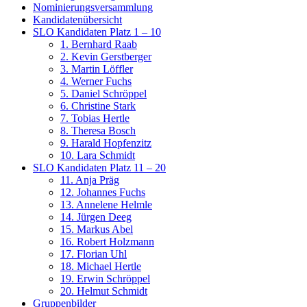
Nominierungsversammlung
Kandidatenübersicht
SLO Kandidaten Platz 1 – 10
1. Bernhard Raab
2. Kevin Gerstberger
3. Martin Löffler
4. Werner Fuchs
5. Daniel Schröppel
6. Christine Stark
7. Tobias Hertle
8. Theresa Bosch
9. Harald Hopfenzitz
10. Lara Schmidt
SLO Kandidaten Platz 11 – 20
11. Anja Präg
12. Johannes Fuchs
13. Annelene Helmle
14. Jürgen Deeg
15. Markus Abel
16. Robert Holzmann
17. Florian Uhl
18. Michael Hertle
19. Erwin Schröppel
20. Helmut Schmidt
Gruppenbilder