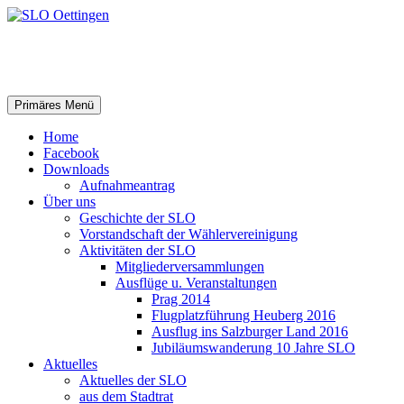
SLO Oettingen
Suchen
Springe
Primäres Menü
zum
Inhalt
Home
Facebook
Downloads
Aufnahmeantrag
Über uns
Geschichte der SLO
Vorstandschaft der Wählervereinigung
Aktivitäten der SLO
Mitgliederversammlungen
Ausflüge u. Veranstaltungen
Prag 2014
Flugplatzführung Heuberg 2016
Ausflug ins Salzburger Land 2016
Jubiläumswanderung 10 Jahre SLO
Aktuelles
Aktuelles der SLO
aus dem Stadtrat