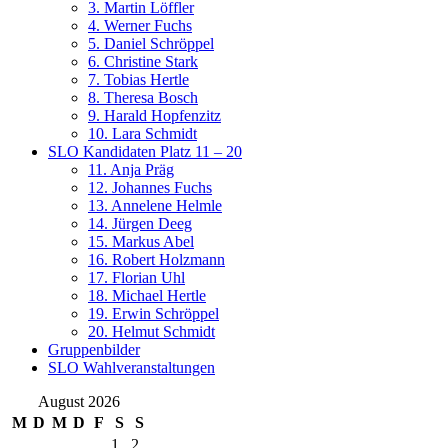
3. Martin Löffler
4. Werner Fuchs
5. Daniel Schröppel
6. Christine Stark
7. Tobias Hertle
8. Theresa Bosch
9. Harald Hopfenzitz
10. Lara Schmidt
SLO Kandidaten Platz 11 – 20
11. Anja Präg
12. Johannes Fuchs
13. Annelene Helmle
14. Jürgen Deeg
15. Markus Abel
16. Robert Holzmann
17. Florian Uhl
18. Michael Hertle
19. Erwin Schröppel
20. Helmut Schmidt
Gruppenbilder
SLO Wahlveranstaltungen
August 2026
M
D
M
D
F
S
S
1
2