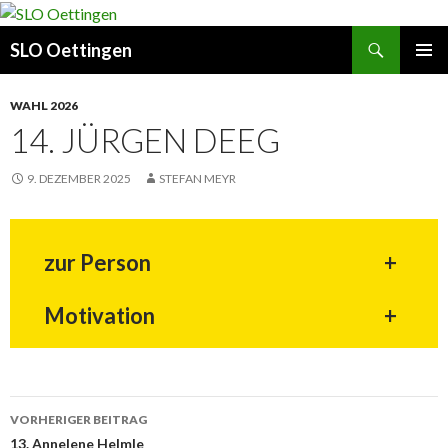
Suchen
SLO Oettingen
SPRINGE
PRIMÄR
ZUM
MENÜ
WAHL 2026
INHALT
14. JÜRGEN DEEG
9. DEZEMBER 2025
STEFAN MEYR
zur Person
+
Motivation
+
Beitrags-
VORHERIGER BEITRAG
Navigation
13. Annelene Helmle