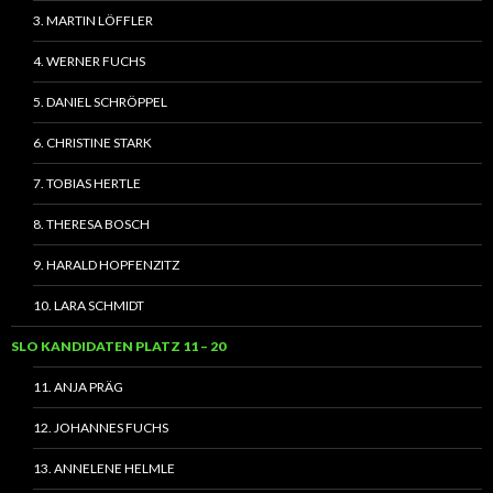
3. MARTIN LÖFFLER
4. WERNER FUCHS
5. DANIEL SCHRÖPPEL
6. CHRISTINE STARK
7. TOBIAS HERTLE
8. THERESA BOSCH
9. HARALD HOPFENZITZ
10. LARA SCHMIDT
SLO KANDIDATEN PLATZ 11 – 20
11. ANJA PRÄG
12. JOHANNES FUCHS
13. ANNELENE HELMLE