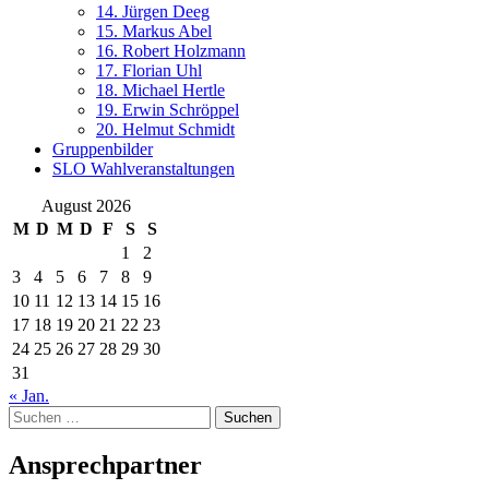
14. Jürgen Deeg
15. Markus Abel
16. Robert Holzmann
17. Florian Uhl
18. Michael Hertle
19. Erwin Schröppel
20. Helmut Schmidt
Gruppenbilder
SLO Wahlveranstaltungen
August 2026
M
D
M
D
F
S
S
1
2
3
4
5
6
7
8
9
10
11
12
13
14
15
16
17
18
19
20
21
22
23
24
25
26
27
28
29
30
31
« Jan.
Suchen
nach:
Ansprechpartner