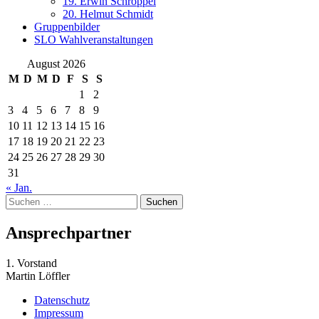
19. Erwin Schröppel
20. Helmut Schmidt
Gruppenbilder
SLO Wahlveranstaltungen
August 2026
M
D
M
D
F
S
S
1
2
3
4
5
6
7
8
9
10
11
12
13
14
15
16
17
18
19
20
21
22
23
24
25
26
27
28
29
30
31
« Jan.
Suchen
nach:
Ansprechpartner
1. Vorstand
Martin Löffler
Datenschutz
Impressum