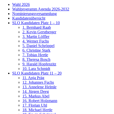
Navigation
Wahl 2026
Wahlprogramm Agenda 2026-2032
Nominierungsversammlung
Kandidatenübersicht
SLO Kandidaten Platz 1 – 10
1. Bernhard Raab
2. Kevin Gerstberger
3. Martin Löffler
4. Werner Fuchs
5. Daniel Schröppel
6. Christine Stark
7. Tobias Hertle
8. Theresa Bosch
9. Harald Hopfenzitz
10. Lara Schmidt
SLO Kandidaten Platz 11 – 20
11. Anja Präg
12. Johannes Fuchs
13. Annelene Helmle
14. Jürgen Deeg
15. Markus Abel
16. Robert Holzmann
17. Florian Uhl
18. Michael Hertle