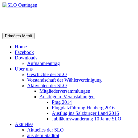
SLO Oettingen
Suchen
Springe
Primäres Menü
zum
Inhalt
Home
Facebook
Downloads
Aufnahmeantrag
Über uns
Geschichte der SLO
Vorstandschaft der Wählervereinigung
Aktivitäten der SLO
Mitgliederversammlungen
Ausflüge u. Veranstaltungen
Prag 2014
Flugplatzführung Heuberg 2016
Ausflug ins Salzburger Land 2016
Jubiläumswanderung 10 Jahre SLO
Aktuelles
Aktuelles der SLO
aus dem Stadtrat