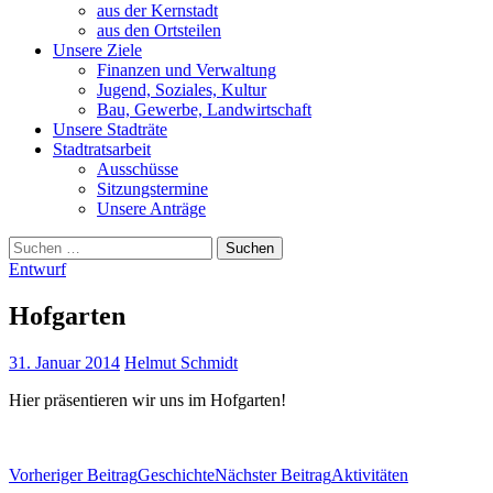
aus der Kernstadt
aus den Ortsteilen
Unsere Ziele
Finanzen und Verwaltung
Jugend, Soziales, Kultur
Bau, Gewerbe, Landwirtschaft
Unsere Stadträte
Stadtratsarbeit
Ausschüsse
Sitzungstermine
Unsere Anträge
Suchen
nach:
Entwurf
Hofgarten
31. Januar 2014
Helmut Schmidt
Hier präsentieren wir uns im Hofgarten!
Beitrags-
Vorheriger Beitrag
Geschichte
Nächster Beitrag
Aktivitäten