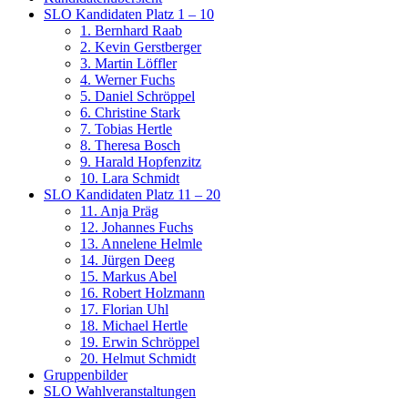
SLO Kandidaten Platz 1 – 10
1. Bernhard Raab
2. Kevin Gerstberger
3. Martin Löffler
4. Werner Fuchs
5. Daniel Schröppel
6. Christine Stark
7. Tobias Hertle
8. Theresa Bosch
9. Harald Hopfenzitz
10. Lara Schmidt
SLO Kandidaten Platz 11 – 20
11. Anja Präg
12. Johannes Fuchs
13. Annelene Helmle
14. Jürgen Deeg
15. Markus Abel
16. Robert Holzmann
17. Florian Uhl
18. Michael Hertle
19. Erwin Schröppel
20. Helmut Schmidt
Gruppenbilder
SLO Wahlveranstaltungen