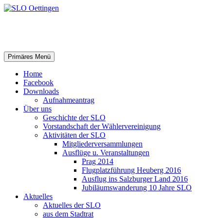
SLO Oettingen
Suchen
Springe
Primäres Menü
zum
Inhalt
Home
Facebook
Downloads
Aufnahmeantrag
Über uns
Geschichte der SLO
Vorstandschaft der Wählervereinigung
Aktivitäten der SLO
Mitgliederversammlungen
Ausflüge u. Veranstaltungen
Prag 2014
Flugplatzführung Heuberg 2016
Ausflug ins Salzburger Land 2016
Jubiläumswanderung 10 Jahre SLO
Aktuelles
Aktuelles der SLO
aus dem Stadtrat